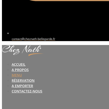
contact@cheznath-bellegarde.fr
ACCUEIL
A PROPOS
MENU
RÉSERVATION
A EMPORTER
CONTACTEZ-NOUS