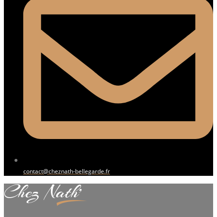
contact@cheznath-bellegarde.fr