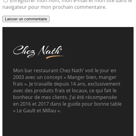
Enregistrer mon nom, mon e-mail et mon site dans le
navigateur pour mon prochain commentaire.
Mon bar restaurant Chez Nath’ voit le jour en
2003 avec un concept « Manger bien, manger
frais ». Je travaille depuis 14 ans, exclusivement
avec des produits frais et locaux, ce qui fait le
bonheur de mes clients. J’ai été récompensée
en 2016 et 2017 dans le guide pour bonne table
« Le Gault et Millau ».