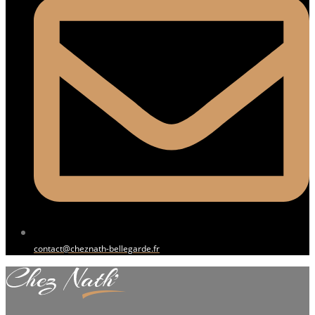
contact@cheznath-bellegarde.fr