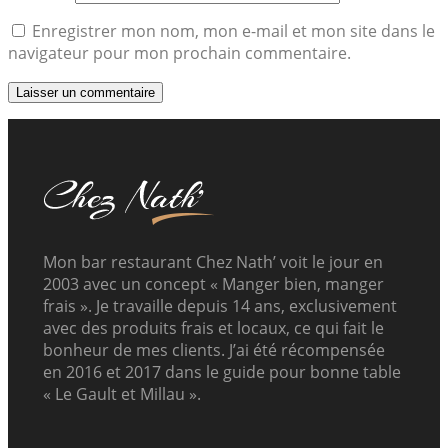
Enregistrer mon nom, mon e-mail et mon site dans le
navigateur pour mon prochain commentaire.
Mon bar restaurant Chez Nath’ voit le jour en
2003 avec un concept « Manger bien, manger
frais ». Je travaille depuis 14 ans, exclusivement
avec des produits frais et locaux, ce qui fait le
bonheur de mes clients. J’ai été récompensée
en 2016 et 2017 dans le guide pour bonne table
« Le Gault et Millau ».