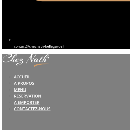
contact@cheznath-bellegarde.fr
ACCUEIL
A PROPOS
MENU
RÉSERVATION
A EMPORTER
CONTACTEZ-NOUS