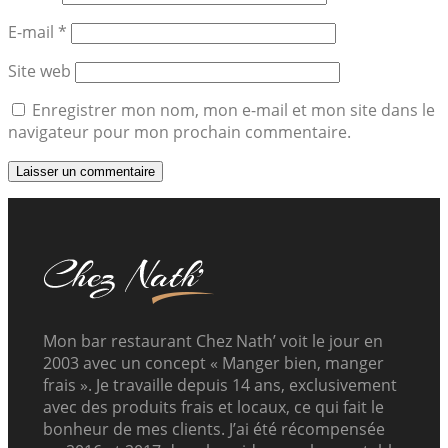
E-mail
*
Site web
Enregistrer mon nom, mon e-mail et mon site dans le
navigateur pour mon prochain commentaire.
Mon bar restaurant Chez Nath’ voit le jour en
2003 avec un concept « Manger bien, manger
frais ». Je travaille depuis 14 ans, exclusivement
avec des produits frais et locaux, ce qui fait le
bonheur de mes clients. J’ai été récompensée