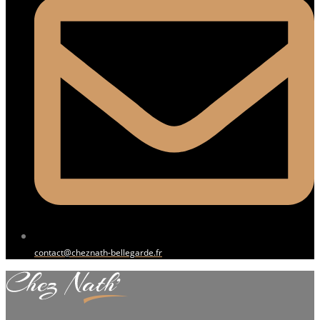
contact@cheznath-bellegarde.fr