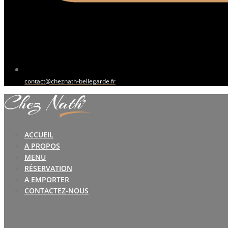
contact@cheznath-bellegarde.fr
ACCUEIL
A PROPOS
MENU
RÉSERVATION
A EMPORTER
CONTACTEZ-NOUS