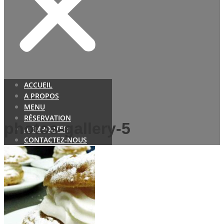
ACCUEIL
A PROPOS
MENU
RÉSERVATION
photos-gallery-5
A EMPORTER
CONTACTEZ-NOUS