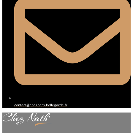
contact@cheznath-bellegarde.fr