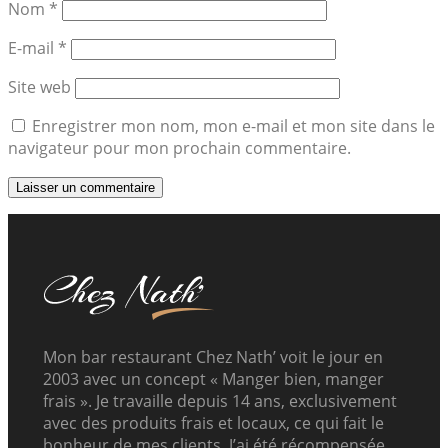
Nom
*
E-mail
*
Site web
Enregistrer mon nom, mon e-mail et mon site dans le
navigateur pour mon prochain commentaire.
Mon bar restaurant Chez Nath’ voit le jour en
2003 avec un concept « Manger bien, manger
frais ». Je travaille depuis 14 ans, exclusivement
avec des produits frais et locaux, ce qui fait le
bonheur de mes clients. J’ai été récompensée